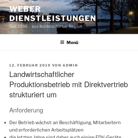
Zum
WEBER
Inhalt
DIENSTLEISTUNGEN
springen
Seit 1996 – aus Koblenz für die Region
Menü
VERÖFFENTLICHT
12. FEBRUAR 2019
VON
ADMIN
AM
Landwirtschaftlicher
Produktionsbetrieb mit Direktvertrieb
strukturiert um
Anforderung
Der Betrieb wächst: an Beschäftigung, Mitarbeitern
und erforderlichen Arbeitsplätzen
die letzten Jahre sind daher auch einige EDV-Geräte