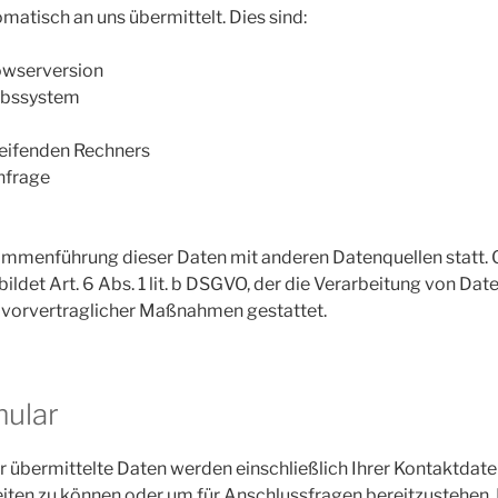
matisch an uns übermittelt. Dies sind:
owserversion
ebssystem
eifenden Rechners
nfrage
sammenführung dieser Daten mit anderen Datenquellen statt. 
ldet Art. 6 Abs. 1 lit. b DSGVO, der die Verarbeitung von Date
r vorvertraglicher Maßnahmen gestattet.
ular
 übermittelte Daten werden einschließlich Ihrer Kontaktdat
eiten zu können oder um für Anschlussfragen bereitzustehen.