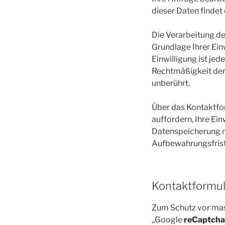
dieser Daten findet 
Die Verarbeitung de
Grundlage Ihrer Einwi
Einwilligung ist jed
Rechtmäßigkeit der
unberührt.
Über das Kontaktfor
auffordern, Ihre Ei
Datenspeicherung m
Aufbewahrungsfrist
Kontaktformu
Zum Schutz vor mas
„Google
reCaptch