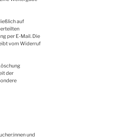
ießlich auf
 erteilten
ng per E-Mail. Die
eibt vom Widerruf
 Löschung
it der
sondere
sucher:innen und