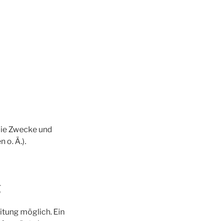
die Zwecke und
o. Ä.).
g
itung möglich. Ein