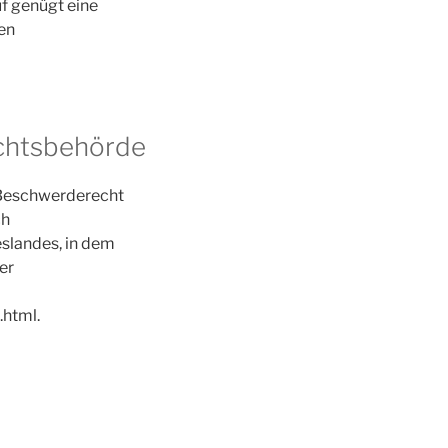
uf genügt eine
en
ichtsbehörde
n Beschwerderecht
ch
slandes, in dem
er
.html.