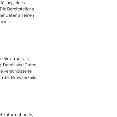
rfüllung eines
 Die Bereitstellung
der Daten an einen
r ist.
 Sie an uns als
. Damit sind Daten,
ne verschlüsselte
n der Browserzeile.
h Informationen,