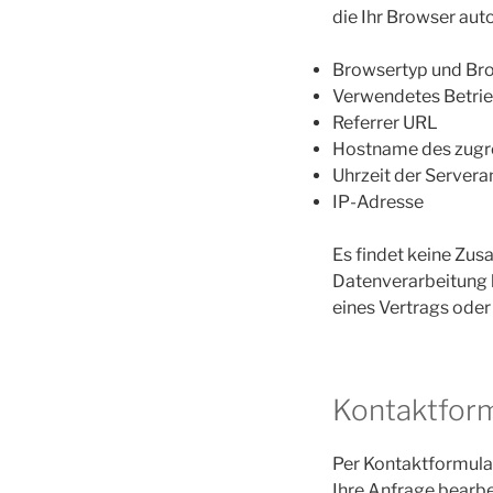
die Ihr Browser auto
Browsertyp und Br
Verwendetes Betri
Referrer URL
Hostname des zugr
Uhrzeit der Servera
IP-Adresse
Es findet keine Zu
Datenverarbeitung bi
eines Vertrags ode
Kontaktform
Per Kontaktformular
Ihre Anfrage bearb