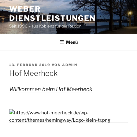
Zum
WEBER
Inhalt
DIENSTLEISTUNGEN
springen
Seit 1996 – aus Koblenz für die Region
Menü
VERÖFFENTLICHT
13. FEBRUAR 2019
VON
ADMIN
AM
Hof Meerheck
Willkommen beim Hof Meerheck