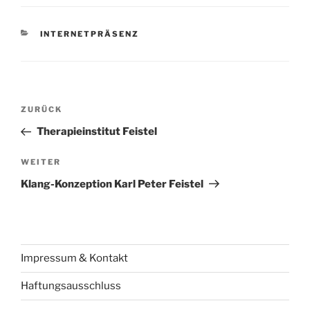
KATEGORIEN
INTERNETPRÄSENZ
Beitragsnavigation
Vorheriger
ZURÜCK
Beitrag
Therapieinstitut Feistel
Nächster
WEITER
Beitrag
Klang-Konzeption Karl Peter Feistel
Impressum & Kontakt
Haftungsausschluss