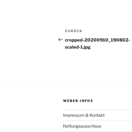
Beitragsnavigation
Vorheriger
ZURÜCK
Beitrag
cropped-20200910_190802-
scaled-1.jpg
WEBER-INFOS
Impressum & Kontakt
Haftungsausschluss