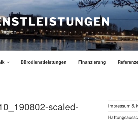
ENSTLEISTUNGEN
e Region
ik
Bürodienstleistungen
Finanzierung
Referenz
10_190802-scaled-
Impressum & K
Haftungsaussc