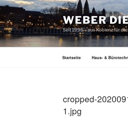
Zum
Inhalt
WEBER DI
springen
Seit 1996 – aus Koblenz für di
Startseite
Haus- & Bürotechn
cropped-202009
1.jpg