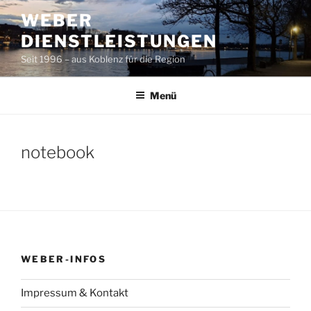
Zum
WEBER
Inhalt
DIENSTLEISTUNGEN
springen
Seit 1996 – aus Koblenz für die Region
Menü
notebook
WEBER-INFOS
Impressum & Kontakt