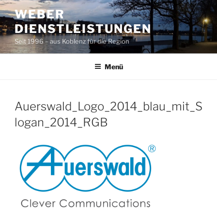
Zum
WEBER
Inhalt
DIENSTLEISTUNGEN
springen
Seit 1996 – aus Koblenz für die Region
Menü
Auerswald_Logo_2014_blau_mit_S
logan_2014_RGB