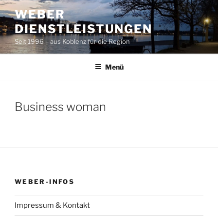
Zum
WEBER
Inhalt
DIENSTLEISTUNGEN
springen
Seit 1996 – aus Koblenz für die Region
Menü
Business woman
WEBER-INFOS
Impressum & Kontakt