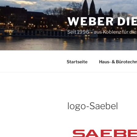
Zum
Inhalt
WEBER DI
springen
Seit 1996 – aus Koblenz für di
Startseite
Haus- & Bürotechn
logo-Saebel